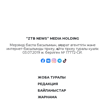
“ZTB NEWS” MEDIA HOLDING
Мерзімді баспа басылымын, ақпарат агенттігін және
интернет-басылымды тіркеу, қайта тіркеу туралы куәлік
03.07.2019 ж. берілген № 17772-СИ.
ЖОБА ТУРАЛЫ
РЕДАКЦИЯ
БАЙЛАНЫСТАР
ЖАРНАМА