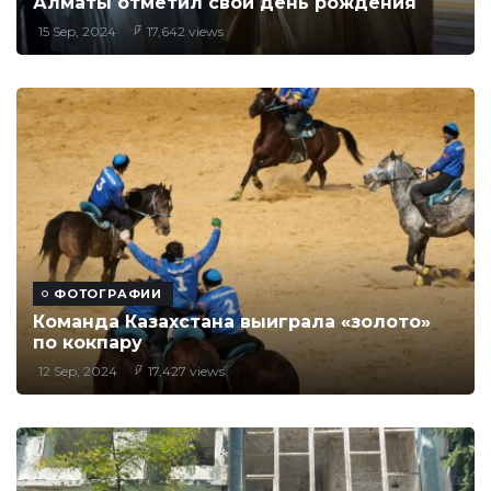
Алматы отметил свой день рождения
15 Sep, 2024
17,642 views
ФОТОГРАФИИ
Команда Казахстана выиграла «золото»
по кокпару
12 Sep, 2024
17,427 views