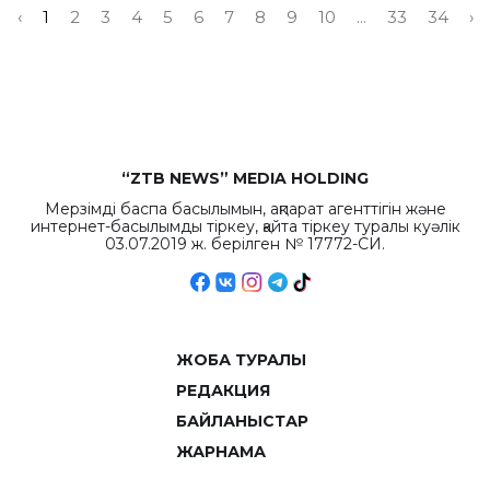
‹
1
2
3
4
5
6
7
8
9
10
...
33
34
›
“ZTB NEWS” MEDIA HOLDING
Мерзімді баспа басылымын, ақпарат агенттігін және
интернет-басылымды тіркеу, қайта тіркеу туралы куәлік
03.07.2019 ж. берілген № 17772-СИ.
ЖОБА ТУРАЛЫ
РЕДАКЦИЯ
БАЙЛАНЫСТАР
ЖАРНАМА