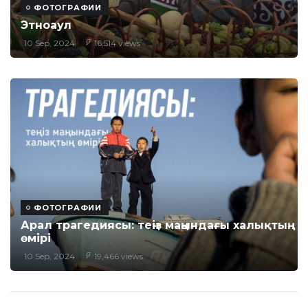
ФОТОГРАФИИ
Этноаул
10 Sep, 2024
16,514 views
ФОТОГРАФИИ
Арал трагедиясы: теңіз маңындағы халықтың
өмірі
10 Sep, 2024
19,466 views