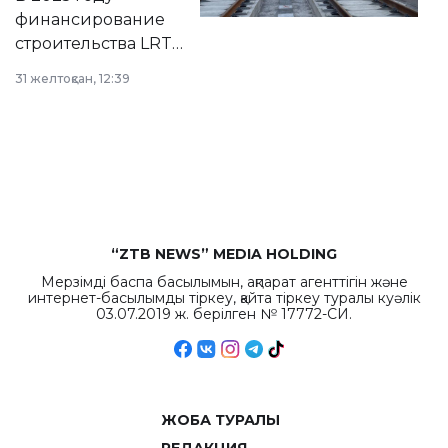
города.
финансирование
строительства LRT
в Астане из
31 желтоқсан, 12:39
республиканского
бюджета достигло
рекордных
объемов.
“ZTB NEWS” MEDIA HOLDING
Мерзімді баспа басылымын, ақпарат агенттігін және
интернет-басылымды тіркеу, қайта тіркеу туралы куәлік
03.07.2019 ж. берілген № 17772-СИ.
ЖОБА ТУРАЛЫ