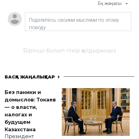
Ең жаңасы
Бірінші болып пікір қалдырыңыз
БАСҚА ЖАҢАЛЫҚТАР
Без паники и
домыслов: Токаев
— о власти,
налогах и
будущем
Казахстана
Президент