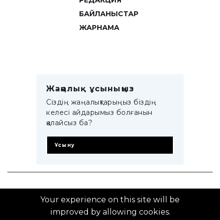
РЕДАКЦИЯ
БАЙЛАНЫСТАР
ЖАРНАМА
Жаңалық ұсыныңыз
Сіздің жаңалықтарыңыз біздің
келесі айдарымыз болғанын
қалайсыз ба?
Ұсыну
© 2014–2025 ZTB.KZ
Your experience on this site will be
improved by allowing cookies.