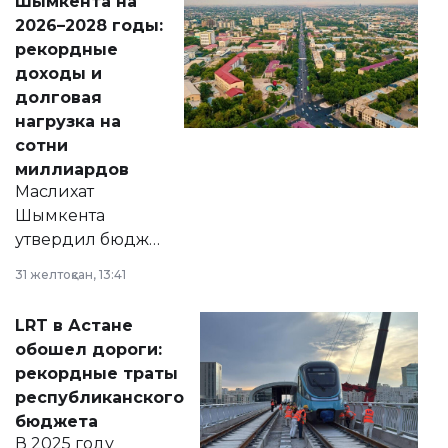
Шымкента на
Венесуэлы.
2026–2028 годы:
рекордные
доходы и
долговая
нагрузка на
сотни
миллиардов
Маслихат
Шымкента
утвердил бюджет
города на 2026–
31 желтоқсан, 13:41
2028 годы.
Соответствующий
LRT в Астане
документ
обошел дороги:
появился в базе
рекордные траты
нормативных
республиканского
правовых актов и
бюджета
на сайте маслихат
В 2025 году