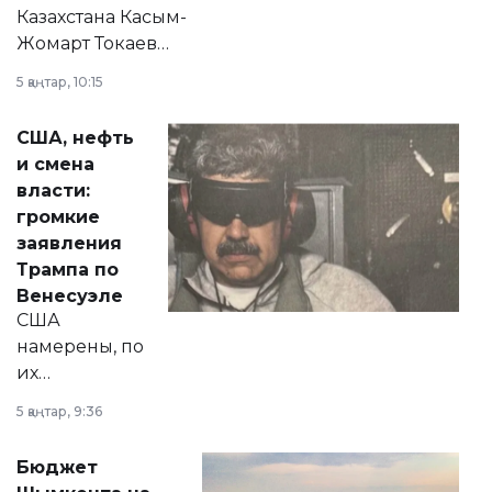
Казахстана Касым-
Жомарт Токаев
прокомментировал
5 қаңтар, 10:15
сразу несколько
актуальных тем —
США, нефть
от слухов о
и смена
политических
власти:
реформах до
громкие
вопросов армии,
заявления
экономики и
Трампа по
личного здоровья.
Венесуэле
США
намерены, по
их
утверждению,
5 қаңтар, 9:36
принести
свободу
Бюджет
народу