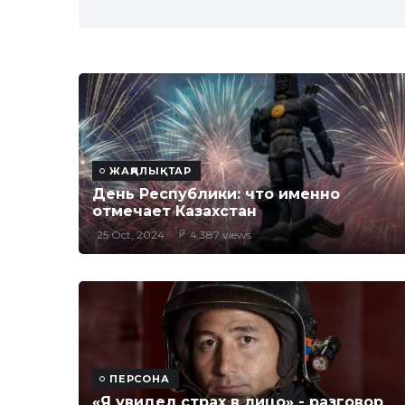
ЖАҢАЛЫҚТАР
День Республики: что именно
отмечает Казахстан
25 Oct, 2024
4,387 views
ПЕРСОНА
«Я увидел страх в лицо» - разговор