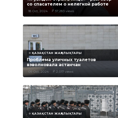
со спасателем о нелегкой работе
18 Oct, 2024
57,283 views
ҚАЗАҚСТАН ЖАҢАЛЫҚТАРЫ
Проблема уличных туалетов
взволновала астанчан
09 Oct, 2024
2,017 views
ҚАЗАҚСТАН ЖАҢАЛЫҚТАРЫ