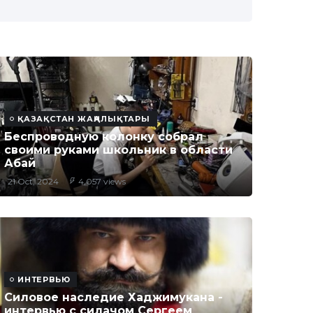
ҚАЗАҚСТАН ЖАҢАЛЫҚТАРЫ
Беспроводную колонку собрал
своими руками школьник в области
Абай
21 Oct, 2024
4,057 views
ИНТЕРВЬЮ
Силовое наследие Хаджимукана -
интервью с силачом Сергеем