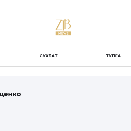
СҰХБАТ
ТҰЛҒА
щенко