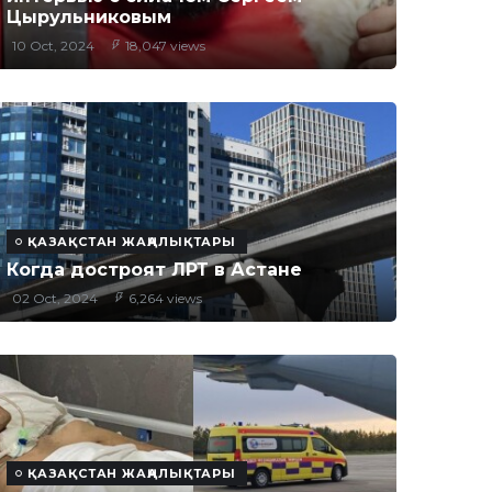
Цырульниковым
10 Oct, 2024
18,047 views
ҚАЗАҚСТАН ЖАҢАЛЫҚТАРЫ
Когда достроят ЛРТ в Астане
02 Oct, 2024
6,264 views
ҚАЗАҚСТАН ЖАҢАЛЫҚТАРЫ