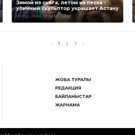
Зимой из снега, летом из песка -
уличный скульптор украшает Астану
01 Oct, 2024
56,363 views
‹
1
2
3
›
ЖОБА ТУРАЛЫ
РЕДАКЦИЯ
БАЙЛАНЫСТАР
ЖАРНАМА