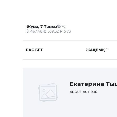
Жұма, 7 Тамыз
°C
467.48
539.52
5.73
БАС БЕТ
ЖАҢАЛЫҚ
Екатерина Ты
ABOUT AUTHOR