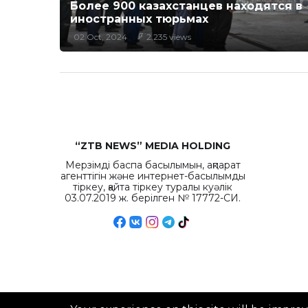
Более 900 казахстанцев находятся в
иностранных тюрьмах
02 Oct, 2024
2,235 views
“ZTB NEWS” MEDIA HOLDING
Мерзімді баспа басылымын, ақпарат
агенттігін және интернет-басылымды
тіркеу, қайта тіркеу туралы куәлік
03.07.2019 ж. берілген № 17772-СИ.