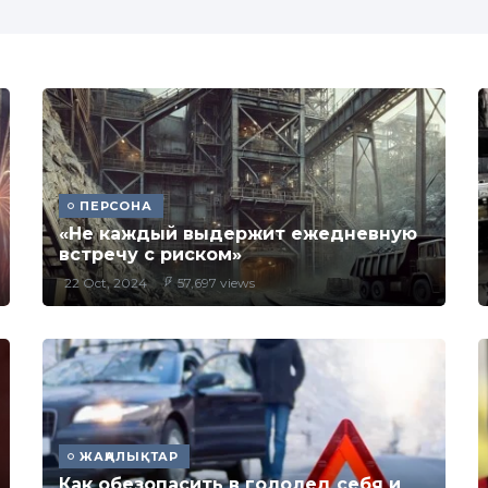
ПЕРСОНА
«Не каждый выдержит ежедневную
встречу с риском»
22 Oct, 2024
57,697 views
ЖАҢАЛЫҚТАР
Как обезопасить в гололед себя и