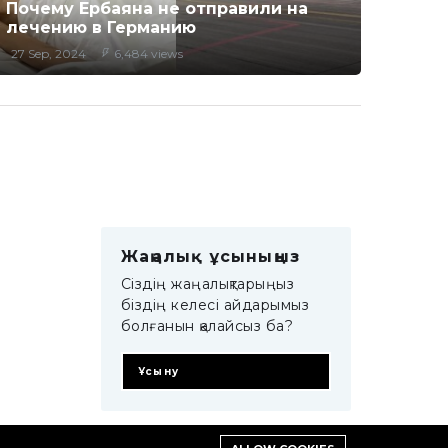
Почему Ербаяна не отправили на
лечению в Германию
27 Sep, 2024
6,484 views
Жаңалық ұсыныңыз
Сіздің жаңалықтарыңыз
біздің келесі айдарымыз
болғанын қалайсыз ба?
Ұсыну