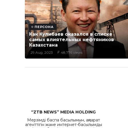
ПЕРСОНА
Как Кулибаев оказался в списке
самых влиятельных нефтяников
Казахстана
29 Aug, 2023
48,776 views
“ZTB NEWS” MEDIA HOLDING
Мерзімді баспа басылымын, ақпарат
агенттігін және интернет-басылымды