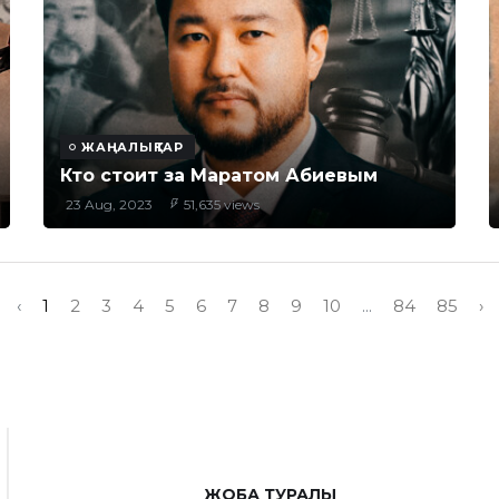
ЖАҢАЛЫҚТАР
Кто стоит за Маратом Абиевым
23 Aug, 2023
51,635 views
‹
1
2
3
4
5
6
7
8
9
10
...
84
85
›
ЖОБА ТУРАЛЫ