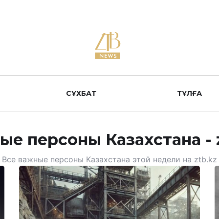
СҰХБАТ
ТҰЛҒА
ые персоны Казахстана - z
Все важные персоны Казахстана этой недели на ztb.kz