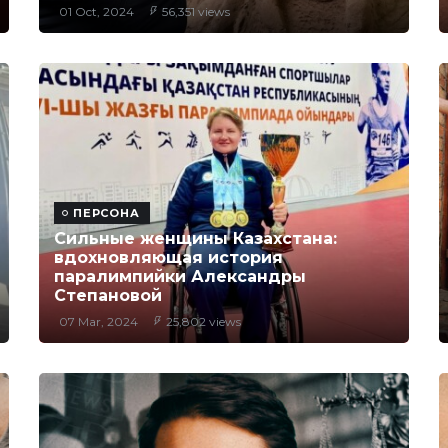
01 Oct, 2024
56,351 views
ПЕРСОНА
Сильные женщины Казахстана:
вдохновляющая история
паралимпийки Александры
Степановой
07 Mar, 2024
25,802 views