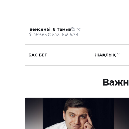
Бейсенбі, 6 Тамыз
°C
469.85
542.16
5.78
БАС БЕТ
ЖАҢАЛЫҚ
Важн