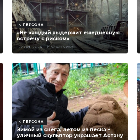
ПЕРСОНА
«Не каждый выдержит ежедневную
встречу с риском»
22 Oct, 2024
57,679 views
ПЕРСОНА
Зимой из снега, летом из песка -
уличный скульптор украшает Астану