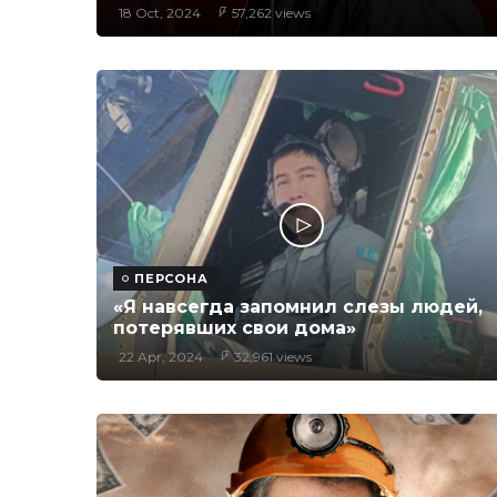
18 Oct, 2024
57,262 views
ПЕРСОНА
«Я навсегда запомнил слезы людей,
потерявших свои дома»
22 Apr, 2024
32,961 views