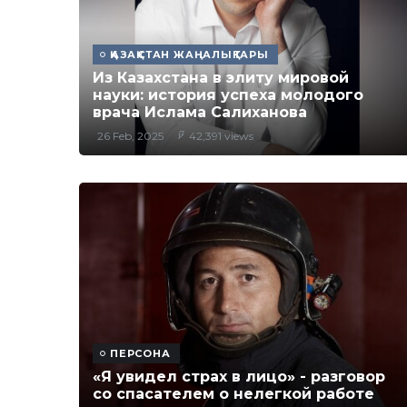
ҚАЗАҚСТАН ЖАҢАЛЫҚТАРЫ
Из Казахстана в элиту мировой
науки: история успеха молодого
врача Ислама Салиханова
26 Feb, 2025
42,391 views
ПЕРСОНА
«Я увидел страх в лицо» - разговор
со спасателем о нелегкой работе