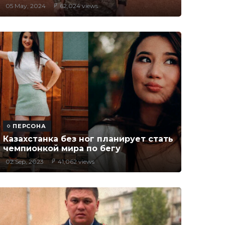
05 May, 2024
62,024 views
ПЕРСОНА
Казахстанка без ног планирует стать
чемпионкой мира по бегу
02 Sep, 2023
41,062 views