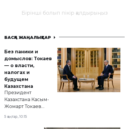
Бірінші болып пікір қалдырыңыз
БАСҚА ЖАҢАЛЫҚТАР
Без паники и
домыслов: Токаев
— о власти,
налогах и
будущем
Казахстана
Президент
Казахстана Касым-
Жомарт Токаев
прокомментировал
5 қаңтар, 10:15
сразу несколько
актуальных тем —