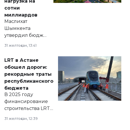
нагрузка на
сотни
миллиардов
Маслихат
Шымкента
утвердил бюджет
города на 2026–
31 желтоқсан, 13:41
2028 годы.
Соответствующий
LRT в Астане
документ
обошел дороги:
появился в базе
рекордные траты
нормативных
республиканского
правовых актов и
бюджета
на сайте маслихат
В 2025 году
города.
финансирование
строительства LRT
в Астане из
31 желтоқсан, 12:39
республиканского
бюджета достигло