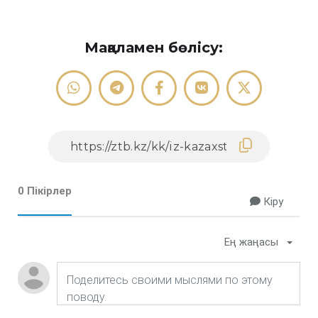
Мақаламен бөлісу:
0 Пікірлер
Кіру
Ең жаңасы