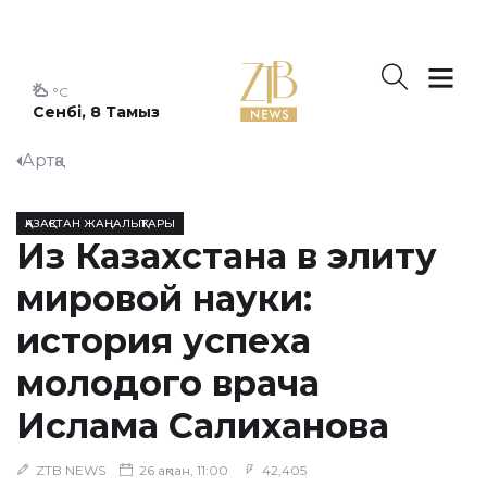
°C
Сенбі, 8 Тамыз
Артқа
ҚАЗАҚСТАН ЖАҢАЛЫҚТАРЫ
Из Казахстана в элиту
мировой науки:
история успеха
молодого врача
Ислама Салиханова
ZTB NEWS
26 ақпан, 11:00
42,405