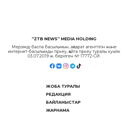
рекордных
объемов.
“ZTB NEWS” MEDIA HOLDING
Мерзімді баспа басылымын, ақпарат агенттігін және
интернет-басылымды тіркеу, қайта тіркеу туралы куәлік
03.07.2019 ж. берілген № 17772-СИ.
ЖОБА ТУРАЛЫ
РЕДАКЦИЯ
БАЙЛАНЫСТАР
ЖАРНАМА