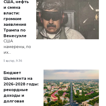
США, нефть
от слухов о
и смена
политических
власти:
реформах до
громкие
вопросов армии,
заявления
экономики и
Трампа по
личного здоровья.
Венесуэле
США
намерены, по
их
утверждению,
5 қаңтар, 9:36
принести
свободу
Бюджет
народу
Шымкента на
Венесуэлы.
2026–2028 годы:
рекордные
доходы и
долговая