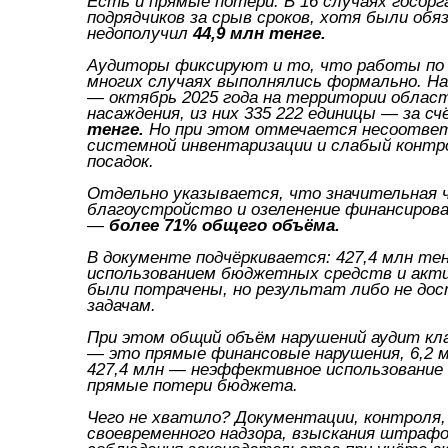
Есть и прямые потери. В 16 случаях госорг
подрядчиков за срыв сроков, хотя были об
недополучил
44,9 млн тенге.
Аудиторы фиксируют и то, что работы по 
многих случаях выполнялись формально. На
— октябрь 2025 года на территории област
насаждения, из них 335 222 единицы — за 
тенге.
Но при этом отмечается несоотве
системной инвентаризации и слабый контр
посадок.
Отдельно указывается, что значительная 
благоустройство и озеленение финансиров
—
более 71% общего объёма.
В документе подчёркивается: 427,4 млн т
использованием бюджетных средств и акти
были потрачены, но результат либо не до
задачам.
При этом общий объём нарушений аудит кла
— это прямые финансовые нарушения, 6,2 м
427,4 млн — неэффективное использование 
прямые потери бюджета.
Чего не хватило? Документации, контроля,
своевременного надзора, взыскания штрафо