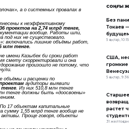
СОҢҒЫ Ж
елочах», а о системных провалах в
Без пан
несены к неэффективному
Токаев —
36 проектов на 2,74 млрд тенге,
окументации вообще. Работы шли,
будущем
та под них не существовало.
5 қаңтар, 10:15
»: включались лишние объёмы работ,
5 млн тенге.
не имени Казыбек би сроки работ
США, неф
мя смету скорректировали и она
громкие
 удорожание произошло не потому, что
нули.
Венесуэ
5 қаңтар, 9:36
 объёмы и расценки по
 проектам
аудиторы выявили
 тенге
. Из них 510,8 млн тенге
млн тенге должны быть «доосвоены»
Старшее
ением.
возвраща
 По 17 объектам капитальные
растет 
а сумму 1,55 млрд тенге вообще не
 активы. Проще говоря, объекты
студент
31 желтоқсан,