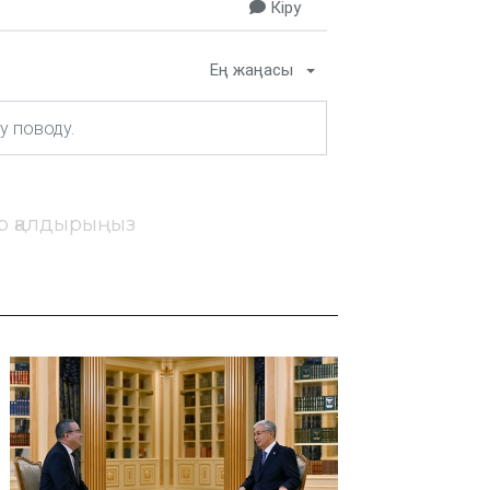
Кіру
Ең жаңасы
ір қалдырыңыз