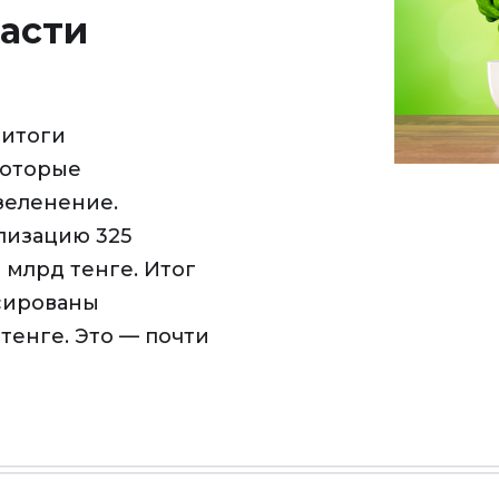
асти
 итоги
которые
зеленение.
лизацию 325
3 млрд тенге. Итог
сированы
тенге. Это — почти