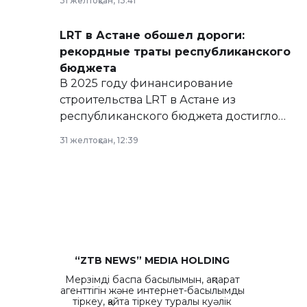
31 желтоқсан, 13:41
сайте маслихат города.
LRT в Астане обошел дороги:
рекордные траты республиканского
бюджета
В 2025 году финансирование
строительства LRT в Астане из
республиканского бюджета достигло
рекордных объемов.
31 желтоқсан, 12:39
“ZTB NEWS” MEDIA HOLDING
Мерзімді баспа басылымын, ақпарат
агенттігін және интернет-басылымды
тіркеу, қайта тіркеу туралы куәлік