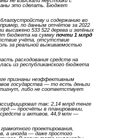
аны не взыскали неустойки с
язаны это сделать. Бюджет
благоустройству и содержанию во
пример, по данным отчётов за 2022
и высажено 533 522 дерева и зелёных
счёт бюджета на сумму
почти 1 млрд
тствие учёта, отсутствие
оль за реальной выживаемостью
часть расходования средств на
алась из республиканского бюджета
енге признаны неэффективным
вов государства — то есть деньги
стигнут, либо не соответствует
ссифицировал так: 2,14 млрд тенге
лрд — просчёты в планировании,
средств и активов, 44,9 млн —
 грамотного проектирования,
в, а иногда — даже простого