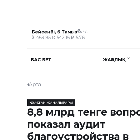
Бейсенбі, 6 Тамыз
°C
469.85
542.16
5.78
БАС БЕТ
ЖАҢАЛЫҚ
Артқа
ҚАЗАҚСТАН ЖАҢАЛЫҚТАРЫ
8,8 млрд тенге вопр
показал аудит
благоустройства в