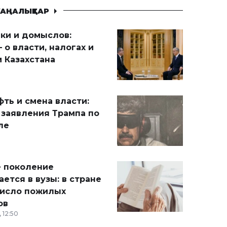
АҢАЛЫҚТАР
ики и домыслов:
 о власти, налогах и
 Казахстана
ть и смена власти:
 заявления Трампа по
ле
 поколение
ется в вузы: в стране
число пожилых
ов
 12:50