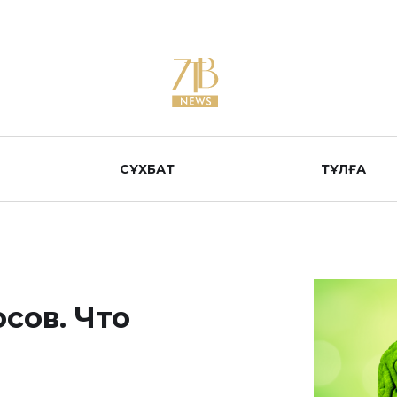
СҰХБАТ
ТҰЛҒА
осов. Что