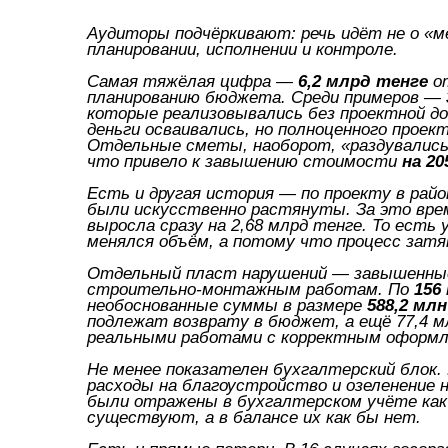
Аудиторы подчёркивают: речь идёт не о «м
планировании, исполнении и контроле.
Самая тяжёлая цифра —
6,2 млрд тенге
от
планированию бюджета. Среди примеров —
которые реализовывались без проектной д
деньги осваивались, но полноценного проек
Отдельные сметы, наоборот, «раздувались
что привело к завышению стоимости
на 20
Есть и другая история — по проекту в райо
были искусственно растянуты. За это вре
выросла сразу на 2,68 млрд тенге. То есть
менялся объём, а потому что процесс затя
Отдельный пласт нарушений — завышенные
строительно-монтажным работам. По
156
необоснованные суммы в размере
588,2 млн
подлежат возврату в бюджет, а ещё 77,4 
реальными работами с корректным оформл
Не менее показателен бухгалтерский блок.
расходы на благоустройство и озеленение н
были отражены в бухгалтерском учёте как
существуют, а в балансе их как бы нет.