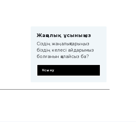
Жаңалық ұсыныңыз
Сіздің жаңалықтарыңыз
біздің келесі айдарымыз
болғанын қалайсыз ба?
Ұсыну