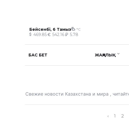
Бейсенбі, 6 Тамыз
°C
469.85
542.16
5.78
БАС БЕТ
ЖАҢАЛЫҚ
Свежие новости Казахстана и мира , читайт
‹
1
2