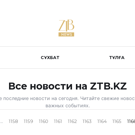
СҰХБАТ
ТҰЛҒА
Все новости на ZTB.KZ
е последние новости на сегодня. Читайте свежие новос
важных событиях.
...
1158
1159
1160
1161
1162
1163
1164
1165
116