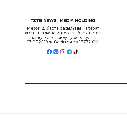
“ZTB NEWS” MEDIA HOLDING
Мерзімді баспа басылымын, ақпарат
агенттігін және интернет-басылымды
тіркеу, қайта тіркеу туралы куәлік
03.07.2019 ж. берілген № 17772-СИ.