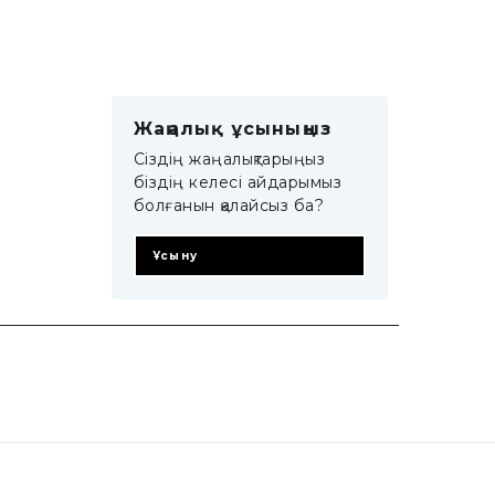
Жаңалық ұсыныңыз
Сіздің жаңалықтарыңыз
біздің келесі айдарымыз
болғанын қалайсыз ба?
Ұсыну