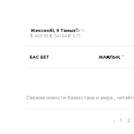
Жексенбі, 9 Тамыз
°C
469.93
541.64
5.71
БАС БЕТ
ЖАҢАЛЫҚ
Свежие новости Казахстана и мира , читайт
‹
1
2