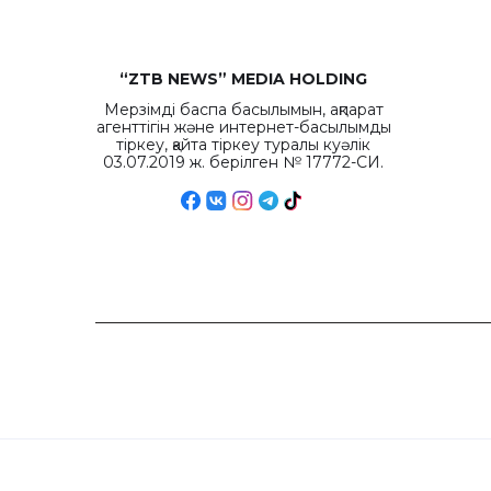
“ZTB NEWS” MEDIA HOLDING
Мерзімді баспа басылымын, ақпарат
агенттігін және интернет-басылымды
тіркеу, қайта тіркеу туралы куәлік
03.07.2019 ж. берілген № 17772-СИ.