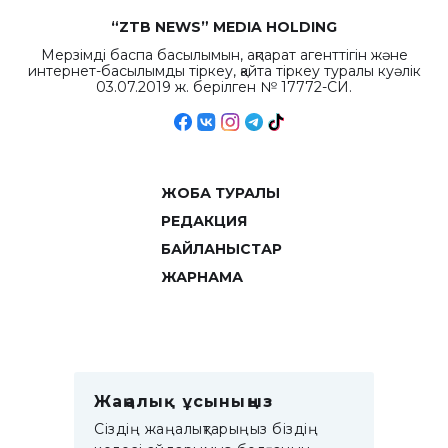
“ZTB NEWS” MEDIA HOLDING
Мерзімді баспа басылымын, ақпарат агенттігін және
интернет-басылымды тіркеу, қайта тіркеу туралы куәлік
03.07.2019 ж. берілген № 17772-СИ.
ЖОБА ТУРАЛЫ
РЕДАКЦИЯ
БАЙЛАНЫСТАР
ЖАРНАМА
Жаңалық ұсыныңыз
Сіздің жаңалықтарыңыз біздің