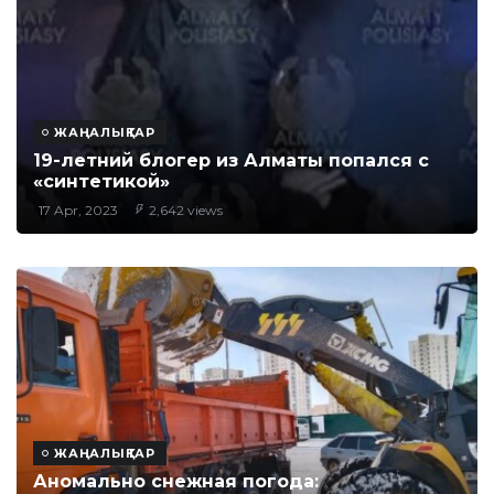
ЖАҢАЛЫҚТАР
​19-летний блогер из Алматы попался с
«синтетикой»
17 Apr, 2023
2,642 views
ЖАҢАЛЫҚТАР
​Аномально снежная погода: