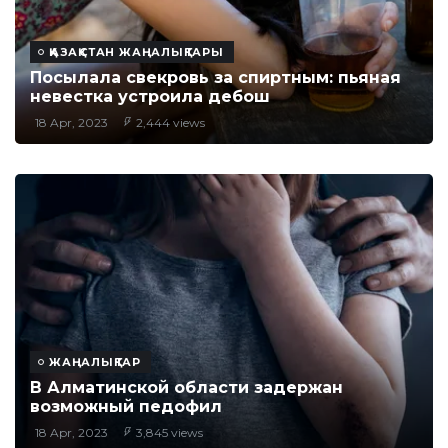
ҚАЗАҚСТАН ЖАҢАЛЫҚТАРЫ
Посылала свекровь за спиртным: пьяная
невестка устроила дебош
18 Apr, 2023
2,444 views
ЖАҢАЛЫҚТАР
В Алматинской области задержан
возможный педофил
18 Apr, 2023
3,845 views