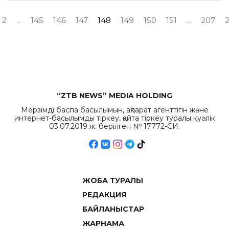
2
...
145
146
147
148
149
150
151
...
207
“ZTB NEWS” MEDIA HOLDING
Мерзімді баспа басылымын, ақпарат агенттігін және
интернет-басылымды тіркеу, қайта тіркеу туралы куәлік
03.07.2019 ж. берілген № 17772-СИ.
ЖОБА ТУРАЛЫ
РЕДАКЦИЯ
БАЙЛАНЫСТАР
ЖАРНАМА