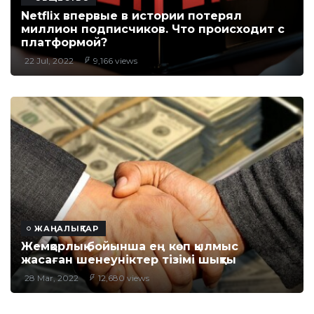
Netflix впервые в истории потерял
миллион подписчиков. Что происходит с
платформой?
22 Jul, 2022
9,166 views
ЖАҢАЛЫҚТАР
Жемқорлық бойынша ең көп қылмыс
жасаған шенеуніктер тізімі шықты
28 Mar, 2022
12,680 views