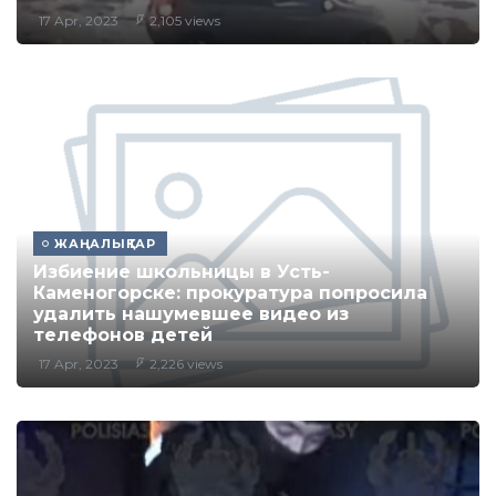
17 Apr, 2023
2,105 views
ЖАҢАЛЫҚТАР
​​Избиение школьницы в Усть-
Каменогорске: прокуратура попросила
удалить нашумевшее видео из
телефонов детей
17 Apr, 2023
2,226 views