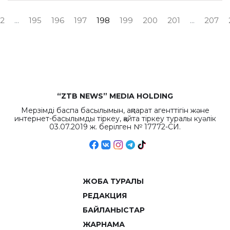
2
...
195
196
197
198
199
200
201
...
207
“ZTB NEWS” MEDIA HOLDING
Мерзімді баспа басылымын, ақпарат агенттігін және
интернет-басылымды тіркеу, қайта тіркеу туралы куәлік
03.07.2019 ж. берілген № 17772-СИ.
ЖОБА ТУРАЛЫ
РЕДАКЦИЯ
БАЙЛАНЫСТАР
ЖАРНАМА