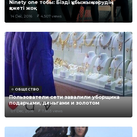
Ninety one тобы: Бізді құбыжық көрудің
қажеті жоқ
14 Dec, 2016
4,507 views
ОБЩЕСТВО
Пользователи сети завалили уборщика
подарками, деньгами и золотом
07 Dec, 2016
7,603 views