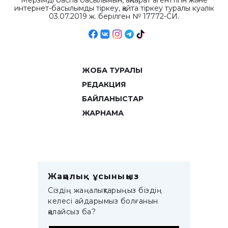
Мерзімді баспа басылымын, ақпарат агенттігін және
интернет-басылымды тіркеу, қайта тіркеу туралы куәлік
03.07.2019 ж. берілген № 17772-СИ.
ЖОБА ТУРАЛЫ
РЕДАКЦИЯ
БАЙЛАНЫСТАР
ЖАРНАМА
Жаңалық ұсыныңыз
Сіздің жаңалықтарыңыз біздің
келесі айдарымыз болғанын
қалайсыз ба?