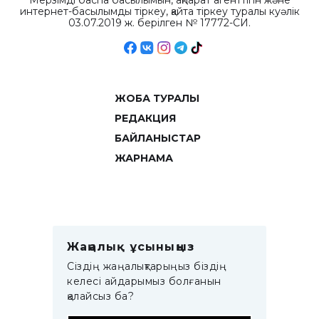
Мерзімді баспа басылымын, ақпарат агенттігін және
интернет-басылымды тіркеу, қайта тіркеу туралы куәлік
03.07.2019 ж. берілген № 17772-СИ.
ЖОБА ТУРАЛЫ
РЕДАКЦИЯ
БАЙЛАНЫСТАР
ЖАРНАМА
Жаңалық ұсыныңыз
Сіздің жаңалықтарыңыз біздің
келесі айдарымыз болғанын
қалайсыз ба?