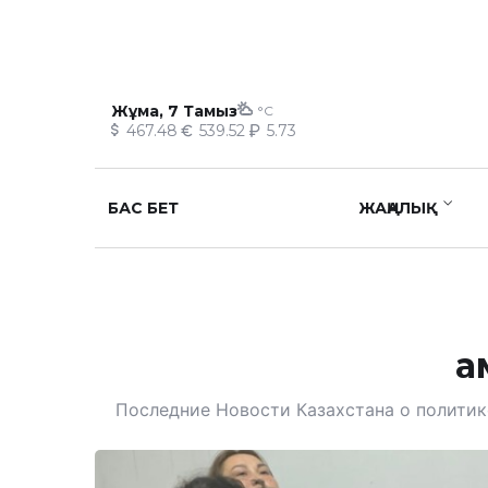
Жұма, 7 Тамыз
°C
467.48
539.52
5.73
БАС БЕТ
ЖАҢАЛЫҚ
а
Последние Новости Казахстана о политике