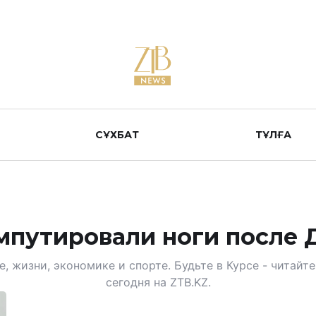
СҰХБАТ
ТҰЛҒА
мпутировали ноги после 
, жизни, экономике и спорте. Будьте в Курсе - читай
сегодня на ZTB.KZ.