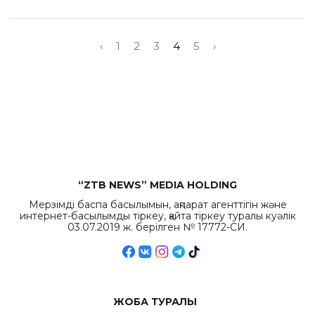
‹
1
2
3
4
5
›
“ZTB NEWS” MEDIA HOLDING
Мерзімді баспа басылымын, ақпарат агенттігін және
интернет-басылымды тіркеу, қайта тіркеу туралы куәлік
03.07.2019 ж. берілген № 17772-СИ.
ЖОБА ТУРАЛЫ