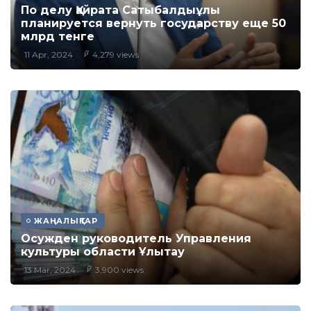
По делу Қайрата Сатыбалдыұлы
планируется вернуть государству еще 50
млрд тенге
11 Apr, 2024
4,279 views
ЖАҢАЛЫҚТАР
Осужден руководитель Управления
культуры области Ұлытау
13 Mar, 2024
3,900 views