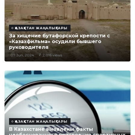
ҚАЗАҚСТАН ЖАҢАЛЫҚТАРЫ
За хищение бутафорской крепости с
«Казахфильма» осудили бывшего
руководителя
07 Jun, 2024
2,016 views
ҚАЗАҚСТАН ЖАҢАЛЫҚТАРЫ
В Казахстане выявлены факты
необоснованного присвоения спортивных