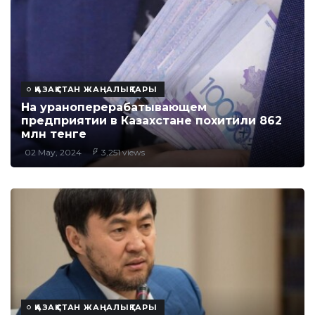
ҚАЗАҚСТАН ЖАҢАЛЫҚТАРЫ
На ураноперерабатывающем
предприятии в Казахстане похитили 862
млн тенге
02 May, 2024
3,251 views
ҚАЗАҚСТАН ЖАҢАЛЫҚТАРЫ