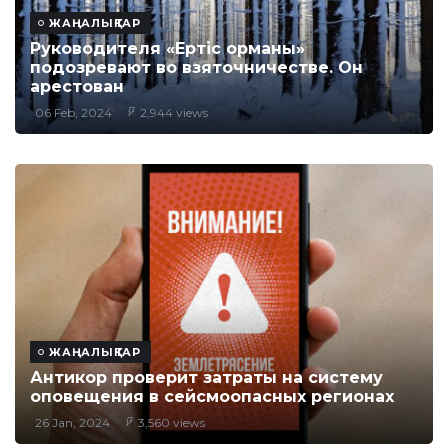
ЖАҢАЛЫҚТАР
Руководителя «Ертіс орманы»
подозревают во взяточничестве. Он
арестован
06 Feb, 2024
2,944 views
ЖАҢАЛЫҚТАР
Антикор проверит затраты на систему
оповещения в сейсмоопасных регионах
26 Jan, 2024
3,560 views