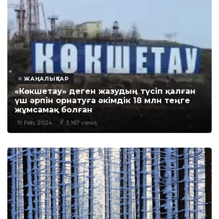
ЖАҢАЛЫҚТАР
«Көкшетау» деген жазудың түсіп қалған
үш әрпін орнатуға әкімдік 18 млн теңге
жұмсамақ болған
19 Feb, 2024
3,167 views