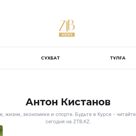
СҰХБАТ
ТҰЛҒА
Антон Кистанов
, жизни, экономике и спорте. Будьте в Курсе - читай
сегодня на ZTB.KZ.