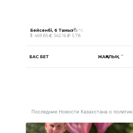
Бейсенбі, 6 Тамыз
°C
469.85
542.16
5.78
БАС БЕТ
ЖАҢАЛЫҚ
Последние Новости Казахстана о политике