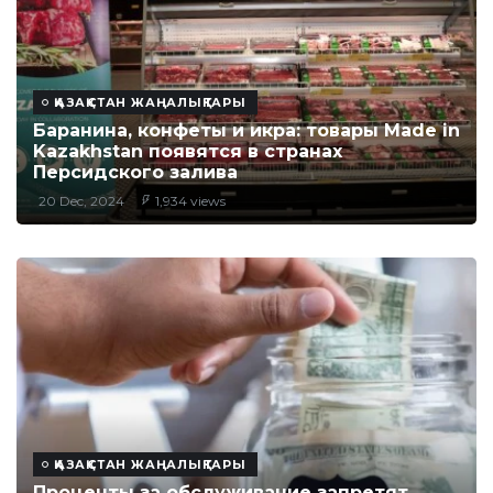
ҚАЗАҚСТАН ЖАҢАЛЫҚТАРЫ
Баранина, конфеты и икра: товары Made in
Kazakhstan появятся в странах
Персидского залива
20 Dec, 2024
1,934 views
ҚАЗАҚСТАН ЖАҢАЛЫҚТАРЫ
Проценты за обслуживание запретят