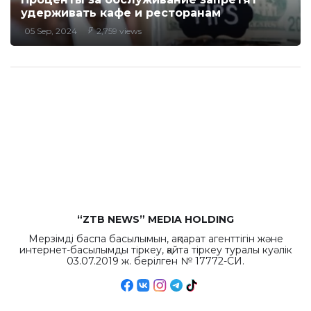
удерживать кафе и ресторанам
05 Sep, 2024
2,759 views
“ZTB NEWS” MEDIA HOLDING
Мерзімді баспа басылымын, ақпарат агенттігін және
интернет-басылымды тіркеу, қайта тіркеу туралы куәлік
03.07.2019 ж. берілген № 17772-СИ.