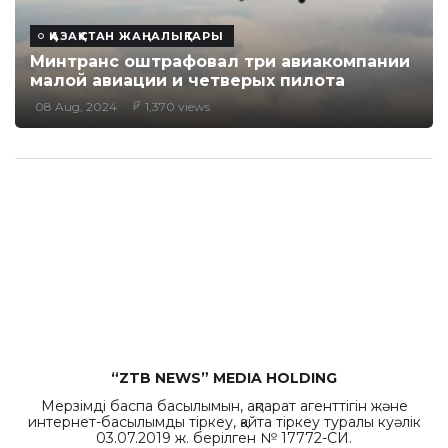
ҚАЗАҚСТАН ЖАҢАЛЫҚТАРЫ
Минтранс оштрафовал три авиакомпании
малой авиации и четверых пилота
08 Aug, 2024
1,370 views
“ZTB NEWS” MEDIA HOLDING
Мерзімді баспа басылымын, ақпарат агенттігін және
интернет-басылымды тіркеу, қайта тіркеу туралы куәлік
03.07.2019 ж. берілген № 17772-СИ.