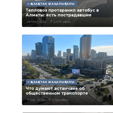
ҚАЗАҚСТАН ЖАҢАЛЫҚТАРЫ
Тепловоз протаранил автобус в
Алматы: есть пострадавшие
26 Nov, 2024
2,074 views
ҚАЗАҚСТАН ЖАҢАЛЫҚТАРЫ
Что думают астанчане об
общественном транспорте
11 Oct, 2024
2,734 views