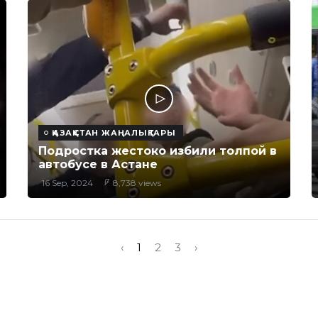
ҚАЗАҚСТАН ЖАҢАЛЫҚТАРЫ
Подростка жестоко избили толпой в
автобусе в Астане
16 Sep, 2024
8,738 views
‹
1
2
3
›