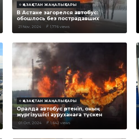
ҚАЗАҚСТАН ЖАҢАЛЫҚТАРЫ
В Астане загорелся автобус:
обошлось без пострадавших
21 Nov, 2024
1,776 views
ҚАЗАҚСТАН ЖАҢАЛЫҚТАРЫ
Оралда автобус өртеніп, оның
жүргізушісі ауруханаға түскен
01 Oct, 2024
1,642 views