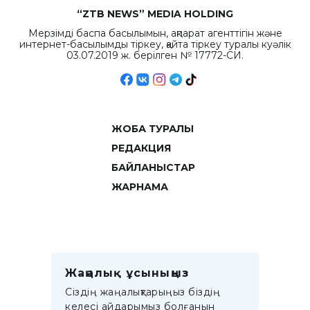
“ZTB NEWS” MEDIA HOLDING
Мерзімді баспа басылымын, ақпарат агенттігін және
интернет-басылымды тіркеу, қайта тіркеу туралы куәлік
03.07.2019 ж. берілген № 17772-СИ.
ЖОБА ТУРАЛЫ
РЕДАКЦИЯ
БАЙЛАНЫСТАР
ЖАРНАМА
Жаңалық ұсыныңыз
Сіздің жаңалықтарыңыз біздің
келесі айдарымыз болғанын