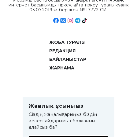
Мерзімді баспа басылымын, ақпарат агенттігін және
интернет-басылымды тіркеу, қайта тіркеу туралы куәлік
03.07.2019 ж. берілген № 17772-СИ.
ЖОБА ТУРАЛЫ
РЕДАКЦИЯ
БАЙЛАНЫСТАР
ЖАРНАМА
Жаңалық ұсыныңыз
Сіздің жаңалықтарыңыз біздің
келесі айдарымыз болғанын
қалайсыз ба?