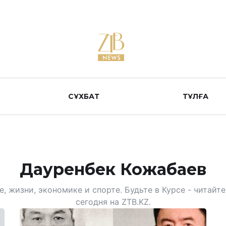
СҰХБАТ
ТҰЛҒА
Дауренбек Кожабаев
, жизни, экономике и спорте. Будьте в Курсе - читай
сегодня на ZTB.KZ.