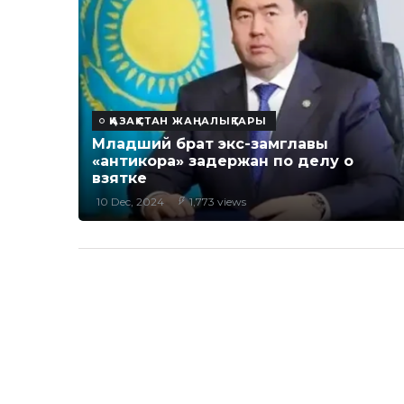
ҚАЗАҚСТАН ЖАҢАЛЫҚТАРЫ
Младший брат экс-замглавы
«антикора» задержан по делу о
взятке
10 Dec, 2024
1,773 views