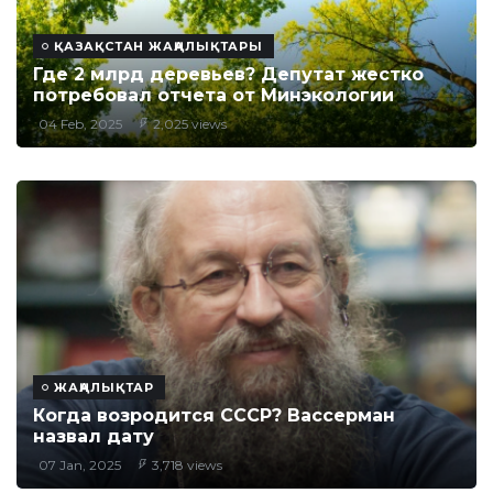
ҚАЗАҚСТАН ЖАҢАЛЫҚТАРЫ
Где 2 млрд деревьев? Депутат жестко
потребовал отчета от Минэкологии
04 Feb, 2025
2,025 views
ЖАҢАЛЫҚТАР
Когда возродится СССР? Вассерман
назвал дату
07 Jan, 2025
3,718 views