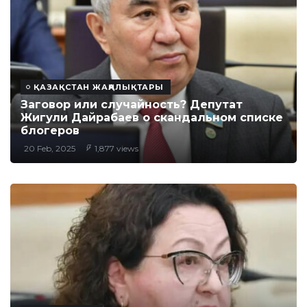
ҚАЗАҚСТАН ЖАҢАЛЫҚТАРЫ
Заговор или случайность? Депутат
Жигули Дайрабаев о скандальном списке
блогеров
20 Feb, 2025
1,877 views