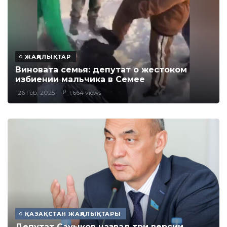
ЖАҢАЛЫҚТАР
Виновата семья: депутат о жестоком
избиении мальчика в Семее
26 Feb, 2025
1,664 views
ҚАЗАҚСТАН ЖАҢАЛЫҚТАРЫ
Депутат Сауыков назвал три версии