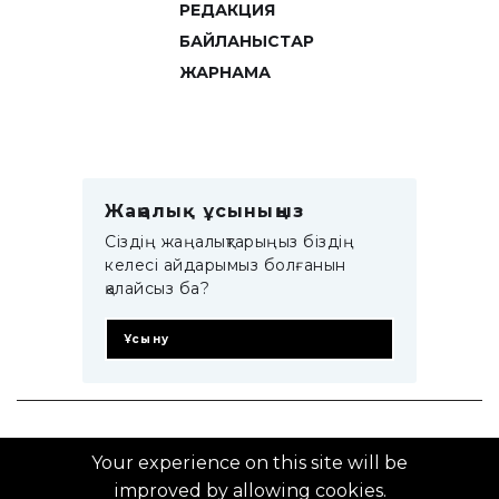
РЕДАКЦИЯ
БАЙЛАНЫСТАР
ЖАРНАМА
Жаңалық ұсыныңыз
Сіздің жаңалықтарыңыз біздің
келесі айдарымыз болғанын
қалайсыз ба?
Ұсыну
© 2014–2025 ZTB.KZ
Your experience on this site will be
improved by allowing cookies.