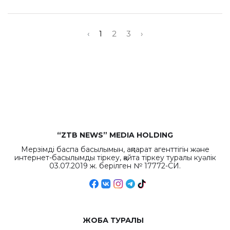
‹
1
2
3
›
“ZTB NEWS” MEDIA HOLDING
Мерзімді баспа басылымын, ақпарат агенттігін және
интернет-басылымды тіркеу, қайта тіркеу туралы куәлік
03.07.2019 ж. берілген № 17772-СИ.
ЖОБА ТУРАЛЫ