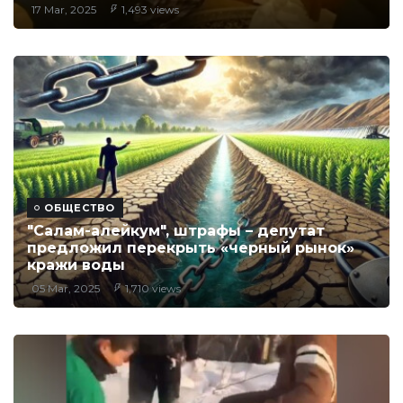
17 Mar, 2025
1,493 views
ОБЩЕСТВО
"Салам-алейкум", штрафы – депутат
предложил перекрыть «черный рынок»
кражи воды
05 Mar, 2025
1,710 views