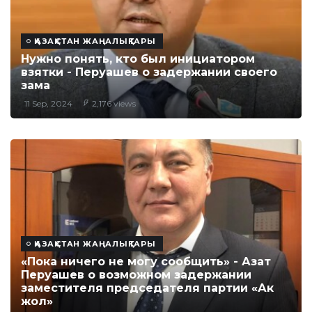
ҚАЗАҚСТАН ЖАҢАЛЫҚТАРЫ
Нужно понять, кто был инициатором
взятки - Перуашев о задержании своего
зама
11 Sep, 2024
2,176 views
ҚАЗАҚСТАН ЖАҢАЛЫҚТАРЫ
«Пока ничего не могу сообщить» - Азат
Перуашев о возможном задержании
заместителя председателя партии «Ак
жол»