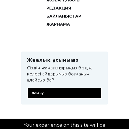
ЖОБА ТУРАЛЫ
РЕДАКЦИЯ
БАЙЛАНЫСТАР
ЖАРНАМА
Жаңалық ұсыныңыз
Сіздің жаңалықтарыңыз біздің
келесі айдарымыз болғанын
қалайсыз ба?
Ұсыну
© 2014–2025 ZTB.KZ
Your experience on this site will be