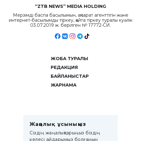
“ZTB NEWS” MEDIA HOLDING
Мерзімді баспа басылымын, ақпарат агенттігін және
интернет-басылымды тіркеу, қайта тіркеу туралы куәлік
03.07.2019 ж. берілген № 17772-СИ.
ЖОБА ТУРАЛЫ
РЕДАКЦИЯ
БАЙЛАНЫСТАР
ЖАРНАМА
Жаңалық ұсыныңыз
Сіздің жаңалықтарыңыз біздің
келесі айдарымыз болғанын