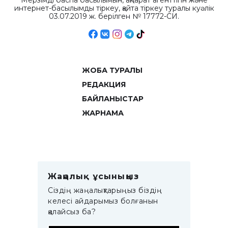
Мерзімді баспа басылымын, ақпарат агенттігін және
интернет-басылымды тіркеу, қайта тіркеу туралы куәлік
03.07.2019 ж. берілген № 17772-СИ.
ЖОБА ТУРАЛЫ
РЕДАКЦИЯ
БАЙЛАНЫСТАР
ЖАРНАМА
Жаңалық ұсыныңыз
Сіздің жаңалықтарыңыз біздің
келесі айдарымыз болғанын
қалайсыз ба?