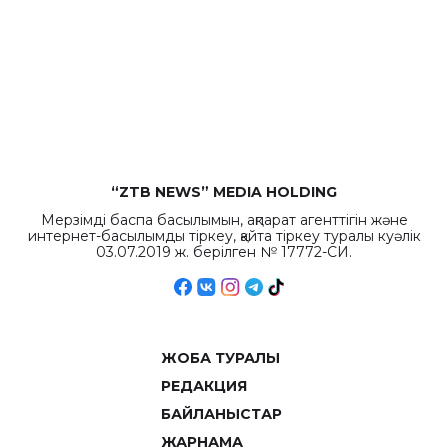
“ZTB NEWS” MEDIA HOLDING
Мерзімді баспа басылымын, ақпарат агенттігін және
интернет-басылымды тіркеу, қайта тіркеу туралы куәлік
03.07.2019 ж. берілген № 17772-СИ.
ЖОБА ТУРАЛЫ
РЕДАКЦИЯ
БАЙЛАНЫСТАР
ЖАРНАМА