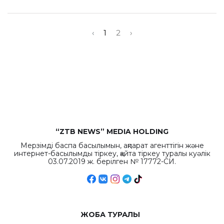
‹
1
2
›
“ZTB NEWS” MEDIA HOLDING
Мерзімді баспа басылымын, ақпарат агенттігін және
интернет-басылымды тіркеу, қайта тіркеу туралы куәлік
03.07.2019 ж. берілген № 17772-СИ.
ЖОБА ТУРАЛЫ