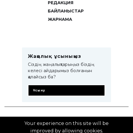
РЕДАКЦИЯ
БАЙЛАНЫСТАР
ЖАРНАМА
Жаңалық ұсыныңыз
Сіздің жаңалықтарыңыз біздің
келесі айдарымыз болғанын
қалайсыз ба?
Ұсыну
© 2014–2025 ZTB.KZ
Your experience on this site will be
improved by allowing cookies.