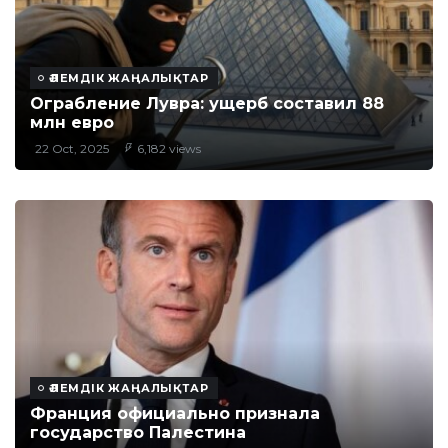
ӘЛЕМДІК ЖАҢАЛЫҚТАР
Ограбление Лувра: ущерб составил 88
млн евро
22 Oct, 2025
6,182 views
ӘЛЕМДІК ЖАҢАЛЫҚТАР
Франция официально признала
государство Палестина