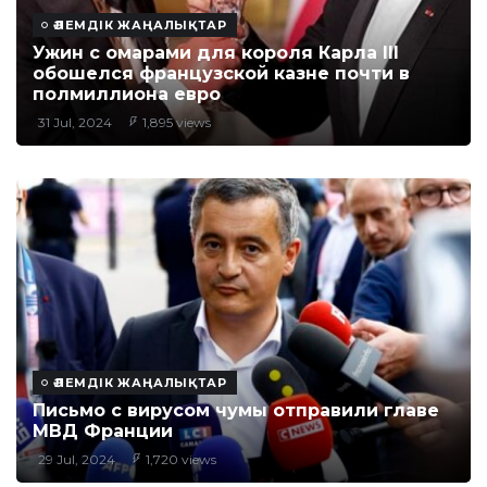
ӘЛЕМДІК ЖАҢАЛЫҚТАР
Ужин с омарами для короля Карла III
обошелся французской казне почти в
полмиллиона евро
31 Jul, 2024
1,895 views
ӘЛЕМДІК ЖАҢАЛЫҚТАР
Письмо с вирусом чумы отправили главе
МВД Франции
29 Jul, 2024
1,720 views