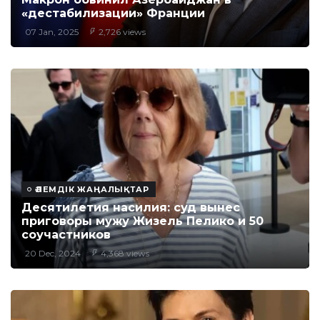
«дестабилизации» Франции
07 Jan, 2025
2,726 views
ӘЛЕМДІК ЖАҢАЛЫҚТАР
Десятилетия насилия: суд вынес
приговоры мужу Жизель Пелико и 50
соучастников
20 Dec, 2024
4,368 views