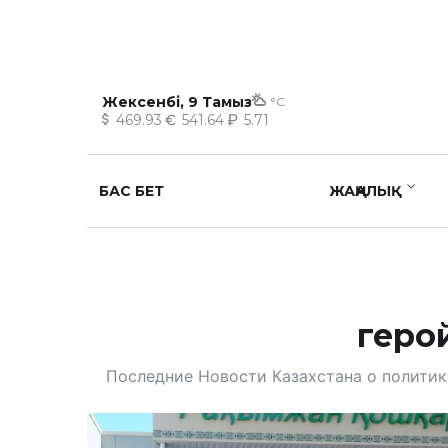
Жексенбі, 9 Тамыз
°C
469.93
541.64
5.71
БАС БЕТ
ЖАҢАЛЫҚ
геро
Последние Новости Казахстана о политике