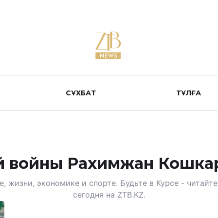
СҰХБАТ
ТҰЛҒА
й войны Рахимжан Кошка
, жизни, экономике и спорте. Будьте в Курсе - читай
сегодня на ZTB.KZ.