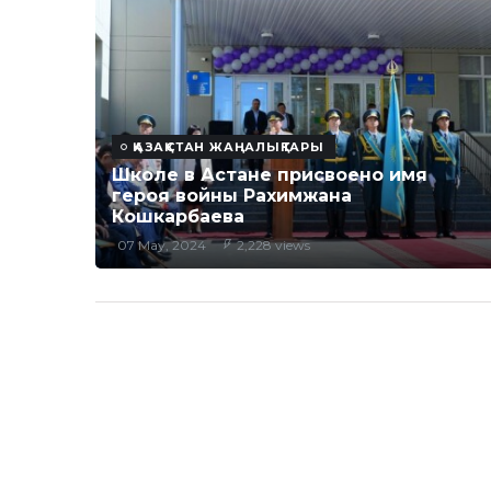
ҚАЗАҚСТАН ЖАҢАЛЫҚТАРЫ
Школе в Астане присвоено имя
героя войны Рахимжана
Кошкарбаева
07 May, 2024
2,228 views