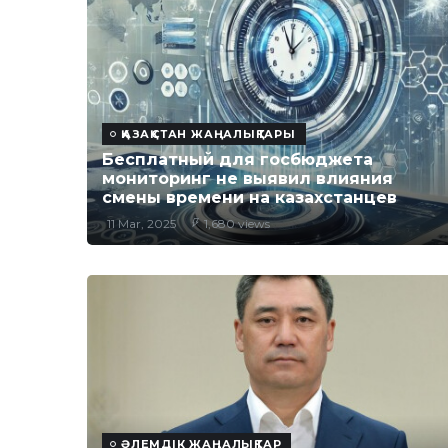
ҚАЗАҚСТАН ЖАҢАЛЫҚТАРЫ
Бесплатный для госбюджета
мониторинг не выявил влияния
смены времени на казахстанцев
11 Mar, 2025
1,680 views
ӘЛЕМДІК ЖАҢАЛЫҚТАР