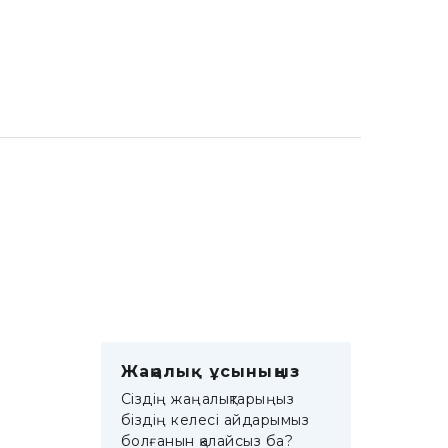
Жаңалық ұсыныңыз
Сіздің жаңалықтарыңыз
біздің келесі айдарымыз
болғанын қалайсыз ба?