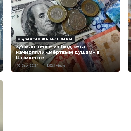
ҚАЗАҚСТАН ЖАҢАЛЫҚТАРЫ
3,4 млн тенге из бюджета
начисляли «мёртвым душам» в
Шымкенте
18 Sep, 2024
1,689 views