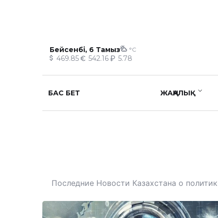
Бейсенбі, 6 Тамыз
°C
469.85
542.16
5.78
БАС БЕТ
ЖАҢАЛЫҚ
Последние Новости Казахстана о политике