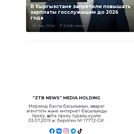
В Кыргызстане запретили повышать
зарплаты госслужащим до 2026
года
09 Sep, 2024
3,548 views
“ZTB NEWS” MEDIA HOLDING
Мерзімді баспа басылымын, ақпарат
агенттігін және интернет-басылымды
тіркеу, қайта тіркеу туралы куәлік
03.07.2019 ж. берілген № 17772-СИ.