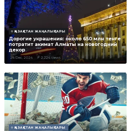
ҚАЗАҚСТАН ЖАҢАЛЫҚТАРЫ
Дорогие украшения: около 650 млн тенге
потратит акимат Алматы на новогодний
декор
24 Dec, 2024
2,224 views
ҚАЗАҚСТАН ЖАҢАЛЫҚТАРЫ