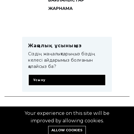
БАЙЛАНЫСТАР
ЖАРНАМА
Жаңалық ұсыныңыз
Сіздің жаңалықтарыңыз біздің
келесі айдарымыз болғанын
қалайсыз ба?
Ұсыну
© 2014–2025 ZTB.KZ
Your experience on this site will be
improved by allowing cookies.
ALLOW COOKIES