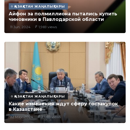
ҚАЗАҚСТАН ЖАҢАЛЫҚТАРЫ
Айфон за полмиллиона пытались купить
чиновники в Павлодарской области
11 Jun, 2024
1,969 views
ҚАЗАҚСТАН ЖАҢАЛЫҚТАРЫ
Какие изменения ждут сферу госзакупок
в Казахстане
22 May, 2024
2,069 views