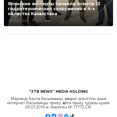
Японские эксперты провели осмотр 13
гидротехнических сооружений в 4-х
областях Казахстана
30 Jul, 2024
1,941 views
“ZTB NEWS” MEDIA HOLDING
Мерзімді баспа басылымын, ақпарат агенттігін және
интернет-басылымды тіркеу, қайта тіркеу туралы куәлік
03.07.2019 ж. берілген № 17772-СИ.