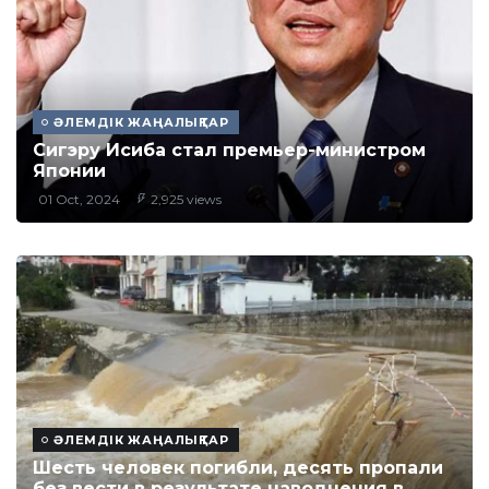
ӘЛЕМДІК ЖАҢАЛЫҚТАР
Сигэру Исиба стал премьер-министром
Японии
01 Oct, 2024
2,925 views
ӘЛЕМДІК ЖАҢАЛЫҚТАР
Шесть человек погибли, десять пропали
без вести в результате наводнения в