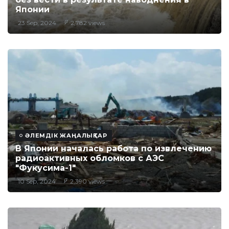
Японии
23 Sep, 2024
2,782 views
ӘЛЕМДІК ЖАҢАЛЫҚТАР
В Японии началась работа по извлечению
радиоактивных обломков с АЭС
"Фукусима-1"
10 Sep, 2024
2,390 views