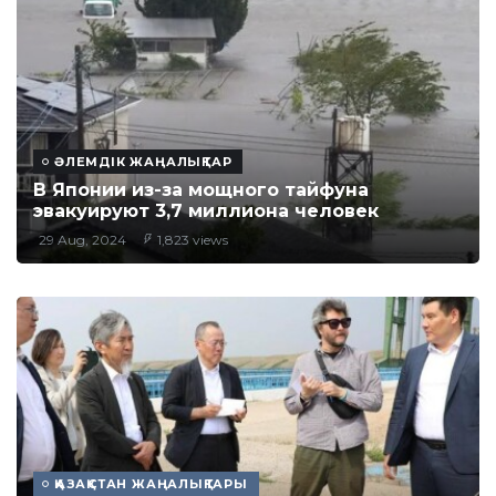
ӘЛЕМДІК ЖАҢАЛЫҚТАР
В Японии из-за мощного тайфуна
эвакуируют 3,7 миллиона человек
29 Aug, 2024
1,823 views
ҚАЗАҚСТАН ЖАҢАЛЫҚТАРЫ