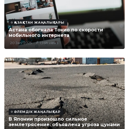
ҚАЗАҚСТАН ЖАҢАЛЫҚТАРЫ
Астана обогнала Токио по скорости
мобильного интернета
20 Jan, 2025
1,968 views
ӘЛЕМДІК ЖАҢАЛЫҚТАР
В Японии произошло сильное
землетрясение: объявлена угроза цунами