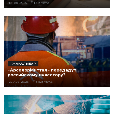
19 Feb, 2025
1,813 views
ЖАҢАЛЫҚТАР
«АрселорМиттал» передадут
российскому инвестору?
22 Aug, 2023
3,523 views