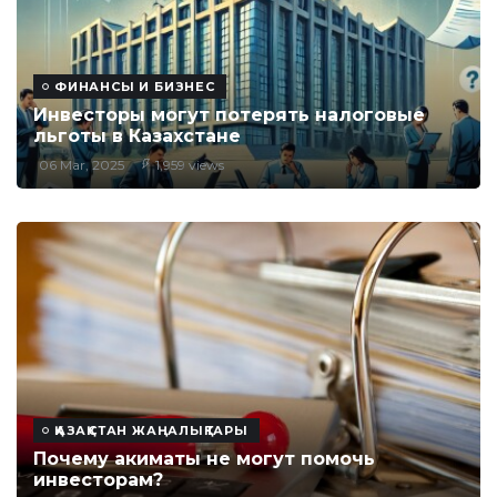
ФИНАНСЫ И БИЗНЕС
Инвесторы могут потерять налоговые
льготы в Казахстане
06 Mar, 2025
1,959 views
ҚАЗАҚСТАН ЖАҢАЛЫҚТАРЫ
Почему акиматы не могут помочь
инвесторам?