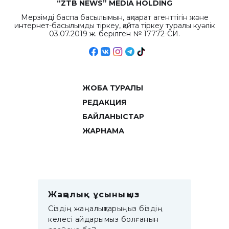
“ZTB NEWS” MEDIA HOLDING
Мерзімді баспа басылымын, ақпарат агенттігін және
интернет-басылымды тіркеу, қайта тіркеу туралы куәлік
03.07.2019 ж. берілген № 17772-СИ.
ЖОБА ТУРАЛЫ
РЕДАКЦИЯ
БАЙЛАНЫСТАР
ЖАРНАМА
Жаңалық ұсыныңыз
Сіздің жаңалықтарыңыз біздің
келесі айдарымыз болғанын