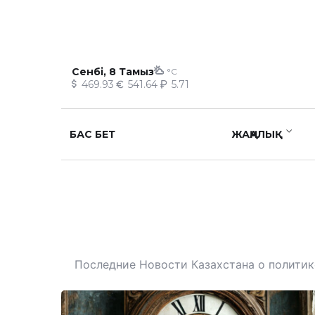
Сенбі, 8 Тамыз
°C
469.93
541.64
5.71
БАС БЕТ
ЖАҢАЛЫҚ
Последние Новости Казахстана о политике