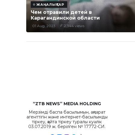
ЖАҢАЛЫҚТАР
Чем отравили детей в
Карагандинской области
01 Aug, 2023
2,344 views
“ZTB NEWS” MEDIA HOLDING
Мерзімді баспа басылымын, ақпарат
агенттігін және интернет-басылымды
тіркеу, қайта тіркеу туралы куәлік
03.07.2019 ж. берілген № 17772-СИ.