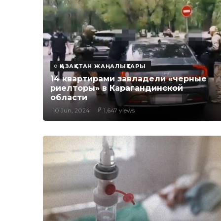
ҚАЗАҚСТАН ЖАҢАЛЫҚТАРЫ
14 квартирами завладели «черные
риелторы» в Карагандинской
области
10 Jun, 2024
1,647 views