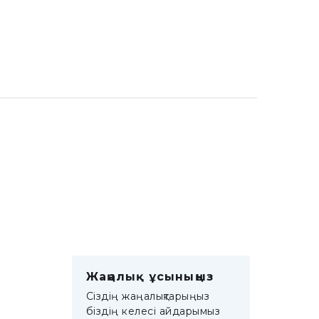
Жаңалық ұсыныңыз
Сіздің жаңалықтарыңыз
біздің келесі айдарымыз