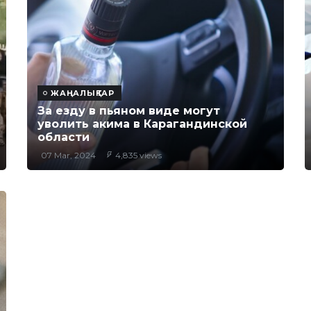
ЖАҢАЛЫҚТАР
За езду в пьяном виде могут
уволить акима в Карагандинской
области
07 Mar, 2024
4,835 views