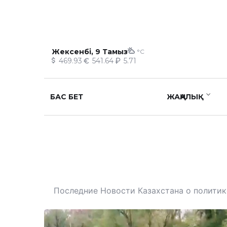
Жексенбі, 9 Тамыз
°C
469.93
541.64
5.71
БАС БЕТ
ЖАҢАЛЫҚ
Последние Новости Казахстана о политике