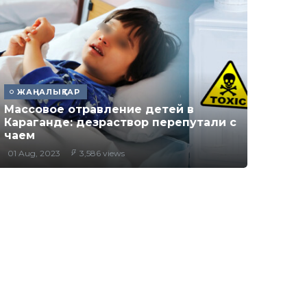
ЖАҢАЛЫҚТАР
Массовое отравление детей в
Караганде: дезраствор перепутали с
чаем
01 Aug, 2023
3,586 views