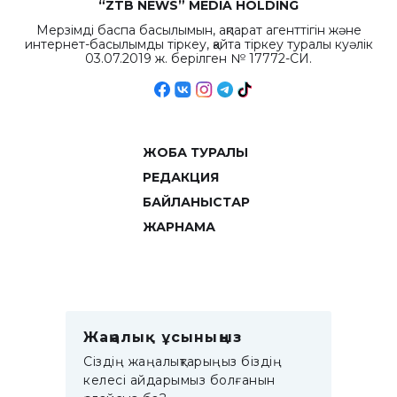
“ZTB NEWS” MEDIA HOLDING
Мерзімді баспа басылымын, ақпарат агенттігін және
интернет-басылымды тіркеу, қайта тіркеу туралы куәлік
03.07.2019 ж. берілген № 17772-СИ.
ЖОБА ТУРАЛЫ
РЕДАКЦИЯ
БАЙЛАНЫСТАР
ЖАРНАМА
Жаңалық ұсыныңыз
Сіздің жаңалықтарыңыз біздің
келесі айдарымыз болғанын