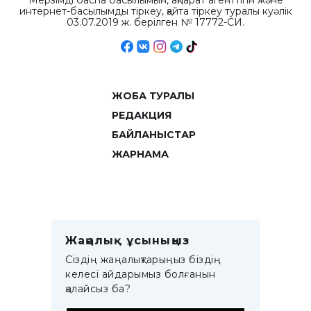
Мерзімді баспа басылымын, ақпарат агенттігін және
интернет-басылымды тіркеу, қайта тіркеу туралы куәлік
03.07.2019 ж. берілген № 17772-СИ.
ЖОБА ТУРАЛЫ
РЕДАКЦИЯ
БАЙЛАНЫСТАР
ЖАРНАМА
Жаңалық ұсыныңыз
Сіздің жаңалықтарыңыз біздің
келесі айдарымыз болғанын
қалайсыз ба?