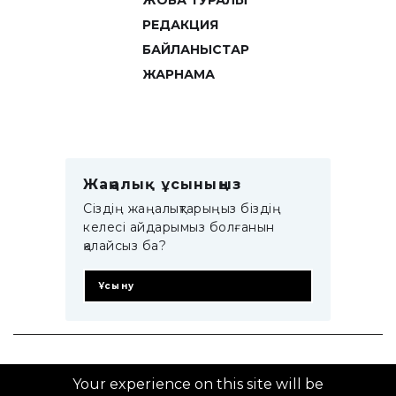
ЖОБА ТУРАЛЫ
РЕДАКЦИЯ
БАЙЛАНЫСТАР
ЖАРНАМА
Жаңалық ұсыныңыз
Сіздің жаңалықтарыңыз біздің
келесі айдарымыз болғанын
қалайсыз ба?
Ұсыну
© 2014–2025 ZTB.KZ
Your experience on this site will be