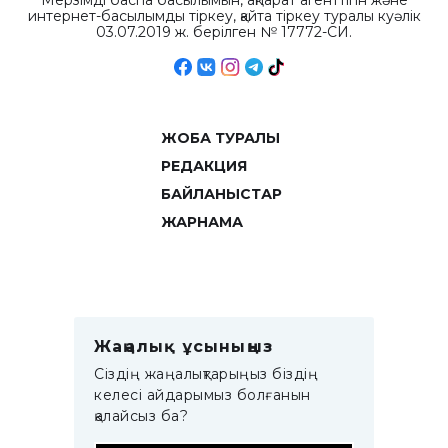
Мерзімді баспа басылымын, ақпарат агенттігін және
интернет-басылымды тіркеу, қайта тіркеу туралы куәлік
03.07.2019 ж. берілген № 17772-СИ.
ЖОБА ТУРАЛЫ
РЕДАКЦИЯ
БАЙЛАНЫСТАР
ЖАРНАМА
Жаңалық ұсыныңыз
Сіздің жаңалықтарыңыз біздің
келесі айдарымыз болғанын
қалайсыз ба?