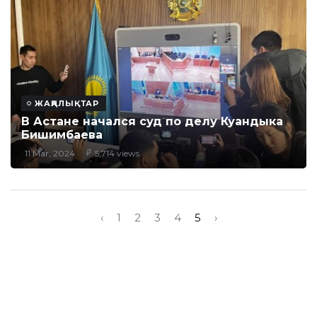
ЖАҢАЛЫҚТАР
В Астане начался суд по делу Куандыка
Бишимбаева
11 Mar, 2024
5,714 views
‹
1
2
3
4
5
›