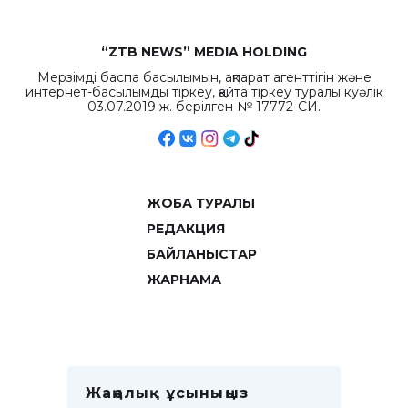
“ZTB NEWS” MEDIA HOLDING
Мерзімді баспа басылымын, ақпарат агенттігін және
интернет-басылымды тіркеу, қайта тіркеу туралы куәлік
03.07.2019 ж. берілген № 17772-СИ.
ЖОБА ТУРАЛЫ
РЕДАКЦИЯ
БАЙЛАНЫСТАР
ЖАРНАМА
Жаңалық ұсыныңыз