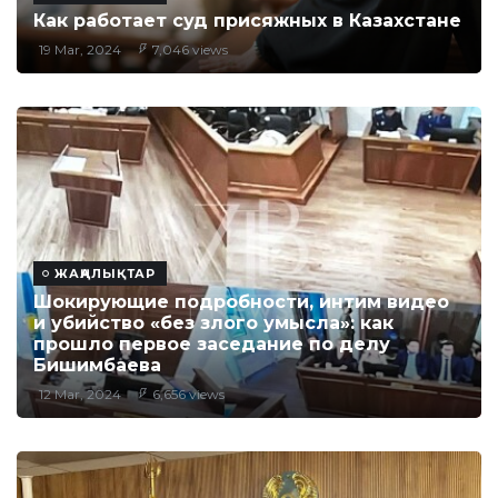
Как работает суд присяжных в Казахстане
19 Mar, 2024
7,046 views
ЖАҢАЛЫҚТАР
Шокирующие подробности, интим видео
и убийство «без злого умысла»: как
прошло первое заседание по делу
Бишимбаева
12 Mar, 2024
6,656 views