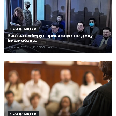
ЖАҢАЛЫҚТАР
Завтра выберут присяжных по делу
Бишимбаева
26 Mar, 2024
4,383 views
ЖАҢАЛЫҚТАР