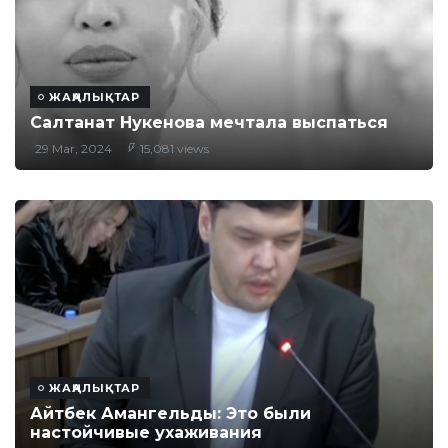
ЖАҢАЛЫҚТАР
Салтанат Нукенова мечтала выспаться
29 Mar, 2024
15,081 views
ЖАҢАЛЫҚТАР
Айтбек Амангельды: Это были
настойчивые ухаживания