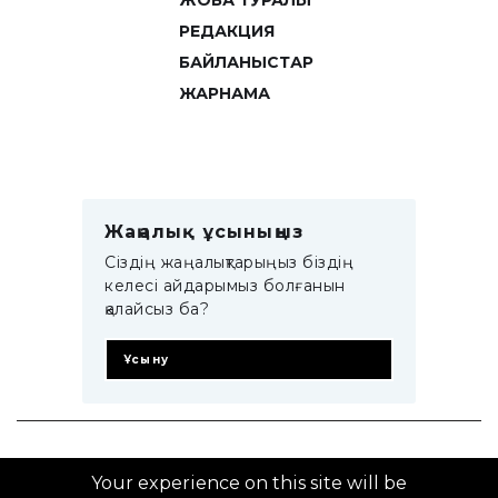
ЖОБА ТУРАЛЫ
РЕДАКЦИЯ
БАЙЛАНЫСТАР
ЖАРНАМА
Жаңалық ұсыныңыз
Сіздің жаңалықтарыңыз біздің
келесі айдарымыз болғанын
қалайсыз ба?
Ұсыну
© 2014–2025 ZTB.KZ
Your experience on this site will be