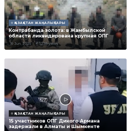
ҚАЗАҚСТАН ЖАҢАЛЫҚТАРЫ
Контрабанда золота: в Жамбылской
области ликвидирована крупная ОПГ
19 Jun, 2025
1,238 views
ҚАЗАҚСТАН ЖАҢАЛЫҚТАРЫ
15 участников ОПГ Дикого Армана
задержали в Алматы и Шымкенте