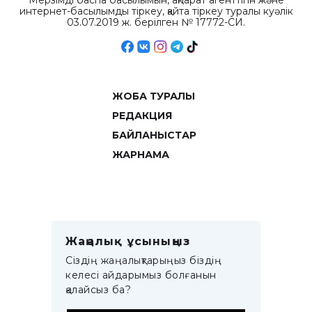
Мерзімді баспа басылымын, ақпарат агенттігін және
интернет-басылымды тіркеу, қайта тіркеу туралы куәлік
03.07.2019 ж. берілген № 17772-СИ.
ЖОБА ТУРАЛЫ
РЕДАКЦИЯ
БАЙЛАНЫСТАР
ЖАРНАМА
Жаңалық ұсыныңыз
Сіздің жаңалықтарыңыз біздің
келесі айдарымыз болғанын
қалайсыз ба?