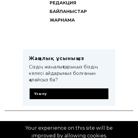
РЕДАКЦИЯ
БАЙЛАНЫСТАР
ЖАРНАМА
Жаңалық ұсыныңыз
Сіздің жаңалықтарыңыз біздің
келесі айдарымыз болғанын
қалайсыз ба?
Ұсыну
© 2014–2025 ZTB.KZ
Your experience on this site will be
improved by allowing cookies.