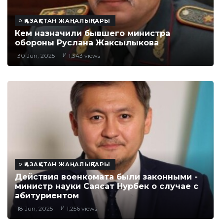
ҚАЗАҚСТАН ЖАҢАЛЫҚТАРЫ
Кем назначили бывшего министра
обороны Руслана Жаксылыкова
30 Jun, 2025
1,343 views
ҚАЗАҚСТАН ЖАҢАЛЫҚТАРЫ
Действия военкомата были законными -
министр науки Саясат Нурбек о случае с
абитуриентом
18 Jun, 2025
1,256 views