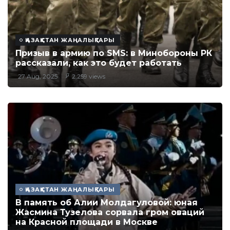
ҚАЗАҚСТАН ЖАҢАЛЫҚТАРЫ
Призыв в армию по SMS: в Минобороны РК
рассказали, как это будет работать
27 Aug, 2025
2,259 views
ҚАЗАҚСТАН ЖАҢАЛЫҚТАРЫ
В память об Алии Молдагуловой: юная
Жасмина Тузелова сорвала гром оваций
на Красной площади в Москве