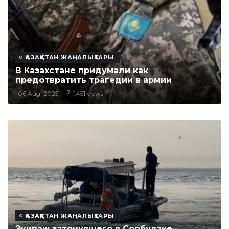
ҚАЗАҚСТАН ЖАҢАЛЫҚТАРЫ
В Казахстане придумали как
предотвратить трагедии в армии
06 Aug, 2025
1,451 views
ҚАЗАҚСТАН ЖАҢАЛЫҚТАРЫ
Экипаж затонувшего в Сорбулаке