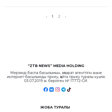
‹
1
2
›
“ZTB NEWS” MEDIA HOLDING
Мерзімді баспа басылымын, ақпарат агенттігін және
интернет-басылымды тіркеу, қайта тіркеу туралы куәлік
03.07.2019 ж. берілген № 17772-СИ.
ЖОБА ТУРАЛЫ