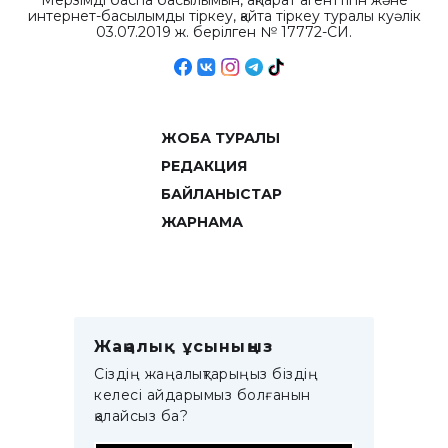
Мерзімді баспа басылымын, ақпарат агенттігін және
интернет-басылымды тіркеу, қайта тіркеу туралы куәлік
03.07.2019 ж. берілген № 17772-СИ.
ЖОБА ТУРАЛЫ
РЕДАКЦИЯ
БАЙЛАНЫСТАР
ЖАРНАМА
Жаңалық ұсыныңыз
Сіздің жаңалықтарыңыз біздің
келесі айдарымыз болғанын
қалайсыз ба?