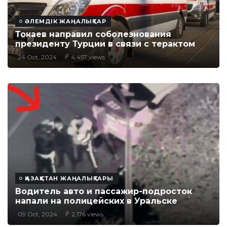
ӘЛЕМДІК ЖАҢАЛЫҚТАР
Токаев направил соболезнования
президенту Турции в связи с терактом
24 Oct, 2024
4,457 views
ҚАЗАҚСТАН ЖАҢАЛЫҚТАРЫ
Водитель авто и пассажир-подросток
напали на полицейских в Уральске
09 Oct, 2024
2,176 views