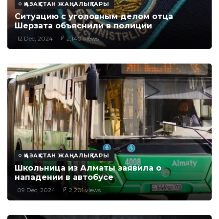
ҚАЗАҚСТАН ЖАҢАЛЫҚТАРЫ
Ситуацию с уголовным делом отца
Шерзата объяснили в полиции
12 Dec, 2024
2,140 views
ҚАЗАҚСТАН ЖАҢАЛЫҚТАРЫ
Школьница из Алматы заявила о
нападении в автобусе
09 Dec, 2024
2,201 views