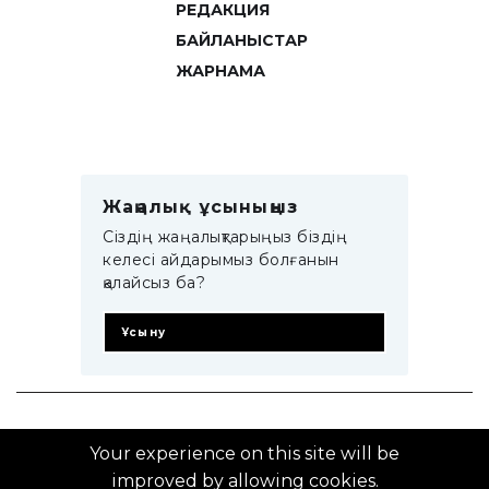
РЕДАКЦИЯ
БАЙЛАНЫСТАР
ЖАРНАМА
Жаңалық ұсыныңыз
Сіздің жаңалықтарыңыз біздің
келесі айдарымыз болғанын
қалайсыз ба?
Ұсыну
© 2014–2025 ZTB.KZ
Your experience on this site will be
improved by allowing cookies.