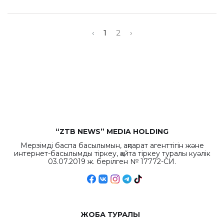
‹
1
2
›
“ZTB NEWS” MEDIA HOLDING
Мерзімді баспа басылымын, ақпарат агенттігін және
интернет-басылымды тіркеу, қайта тіркеу туралы куәлік
03.07.2019 ж. берілген № 17772-СИ.
ЖОБА ТУРАЛЫ