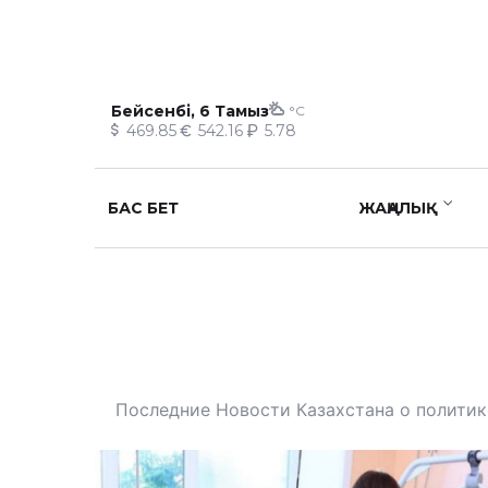
Бейсенбі, 6 Тамыз
°C
469.85
542.16
5.78
БАС БЕТ
ЖАҢАЛЫҚ
Последние Новости Казахстана о политике