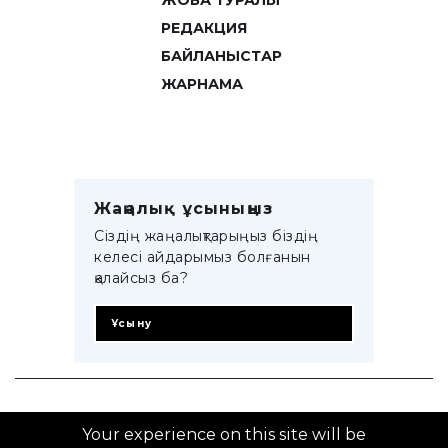
ЖОБА ТУРАЛЫ
РЕДАКЦИЯ
БАЙЛАНЫСТАР
ЖАРНАМА
Жаңалық ұсыныңыз
Сіздің жаңалықтарыңыз біздің
келесі айдарымыз болғанын
қалайсыз ба?
Ұсыну
© 2014–2025 ZTB.KZ
Your experience on this site will be