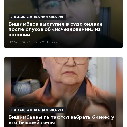
ҚАЗАҚСТАН ЖАҢАЛЫҚТАРЫ
Бишимбаев выступил в суде онлайн
после слухов об «исчезновении» из
колонии
12 Nov, 2024
3,001 views
ҚАЗАҚСТАН ЖАҢАЛЫҚТАРЫ
Бишимбаевы пытаются забрать бизнес у
его бывшей жены