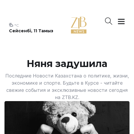
°C
Сейсенбі, 11 Тамыз
Няня задушила
Последние Новости Казахстана о политике, жизни,
экономике и спорте. Будьте в Курсе - читайте
свежие события и эксклюзивные новости сегодня
на ZTB.KZ.