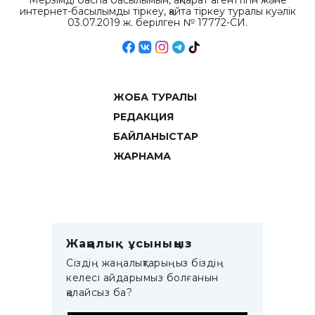
Мерзімді баспа басылымын, ақпарат агенттігін және
интернет-басылымды тіркеу, қайта тіркеу туралы куәлік
03.07.2019 ж. берілген № 17772-СИ.
ЖОБА ТУРАЛЫ
РЕДАКЦИЯ
БАЙЛАНЫСТАР
ЖАРНАМА
Жаңалық ұсыныңыз
Сіздің жаңалықтарыңыз біздің
келесі айдарымыз болғанын
қалайсыз ба?