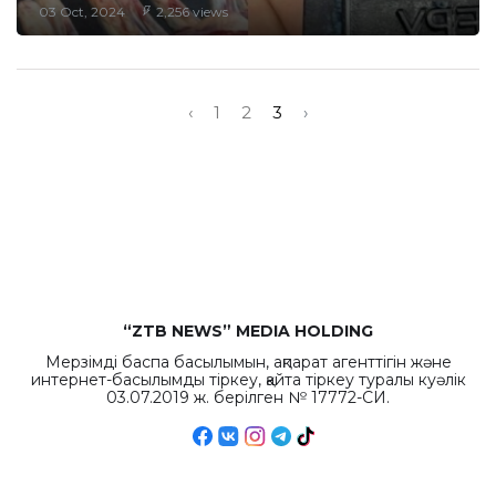
03 Oct, 2024
2,256 views
‹
1
2
3
›
“ZTB NEWS” MEDIA HOLDING
Мерзімді баспа басылымын, ақпарат агенттігін және
интернет-басылымды тіркеу, қайта тіркеу туралы куәлік
03.07.2019 ж. берілген № 17772-СИ.