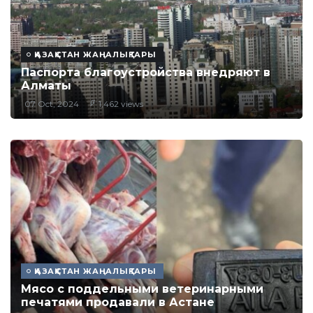
ҚАЗАҚСТАН ЖАҢАЛЫҚТАРЫ
Паспорта благоустройства внедряют в
Алматы
07 Oct, 2024
1,462 views
ҚАЗАҚСТАН ЖАҢАЛЫҚТАРЫ
Мясо с поддельными ветеринарными
печатями продавали в Астане